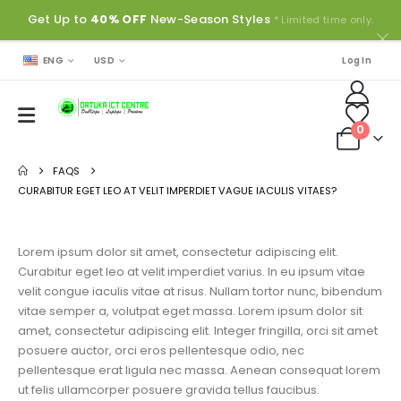
Get Up to
40% OFF
New-Season Styles
* Limited time only.
ENG
USD
Log In
0
FAQS
CURABITUR EGET LEO AT VELIT IMPERDIET VAGUE IACULIS VITAES?
Lorem ipsum dolor sit amet, consectetur adipiscing elit.
Curabitur eget leo at velit imperdiet varius. In eu ipsum vitae
velit congue iaculis vitae at risus. Nullam tortor nunc, bibendum
vitae semper a, volutpat eget massa. Lorem ipsum dolor sit
amet, consectetur adipiscing elit. Integer fringilla, orci sit amet
posuere auctor, orci eros pellentesque odio, nec
pellentesque erat ligula nec massa. Aenean consequat lorem
ut felis ullamcorper posuere gravida tellus faucibus.